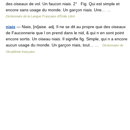
des oiseaux de vol. Un faucon niais. 2° Fig. Qui est simple et
encore sans usage du monde. Un garçon niais. Une… …
Dictionnaire de la Langue Française d'Émile Littré
niais
— Niais, [ni]aise. adj. Il ne se dit au propre que des oiseaux
de Fauconnerie que l on prend dans le nid, & qui n en sont point
encore sortis. Un oiseau niais. Il signifie fig. Simple, qui n a encore
aucun usage du monde. Un garçon niais, tout… …
Dictionnaire de
l'Académie française