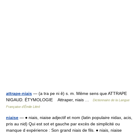
attrape-niais
— (a tra pe ni ê) s. m. Même sens que ATTRAPE
NIGAUD. ÉTYMOLOGIE Attraper, niais …
Dictionnaire de la Langue
Française d'Émile Littré
niaise
— ● niais, niaise adjectif et nom (latin populaire nidax, acis,
pris au nid) Qui est sot et gauche par excès de simplicité ou
manque d expérience : Son grand niais de fils. ● niais, niaise