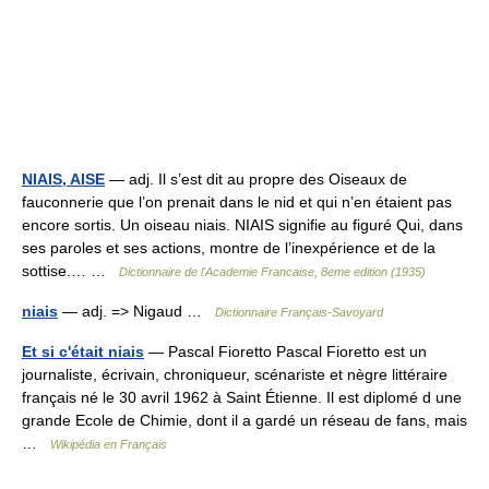
NIAIS, AISE
— adj. Il s’est dit au propre des Oiseaux de
fauconnerie que l’on prenait dans le nid et qui n’en étaient pas
encore sortis. Un oiseau niais. NIAIS signifie au figuré Qui, dans
ses paroles et ses actions, montre de l’inexpérience et de la
sottise.… …
Dictionnaire de l'Academie Francaise, 8eme edition (1935)
niais
— adj. => Nigaud …
Dictionnaire Français-Savoyard
Et si c'était niais
— Pascal Fioretto Pascal Fioretto est un
journaliste, écrivain, chroniqueur, scénariste et nègre littéraire
français né le 30 avril 1962 à Saint Étienne. Il est diplomé d une
grande Ecole de Chimie, dont il a gardé un réseau de fans, mais
…
Wikipédia en Français