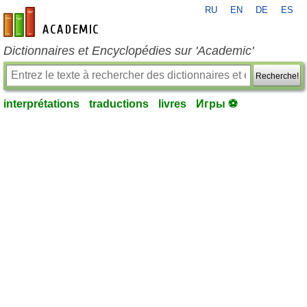
RU
EN
DE
ES
fr-academic.com
Dictionnaires et Encyclopédies sur 'Academic'
Recherche!
interprétations
traductions
livres
Игры ⚽