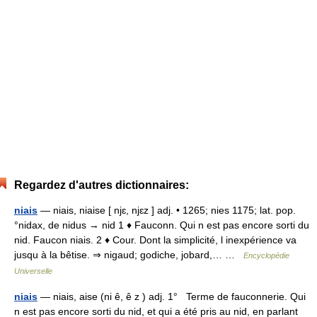
Regardez d'autres dictionnaires:
niais
— niais, niaise [ njɛ, njɛz ] adj. • 1265; nies 1175; lat. pop.
°nidax, de nidus → nid 1 ♦ Fauconn. Qui n est pas encore sorti du
nid. Faucon niais. 2 ♦ Cour. Dont la simplicité, l inexpérience va
jusqu à la bêtise. ⇒ nigaud; godiche, jobard,… …
Encyclopédie
Universelle
niais
— niais, aise (ni ê, ê z ) adj. 1° Terme de fauconnerie. Qui
n est pas encore sorti du nid, et qui a été pris au nid, en parlant