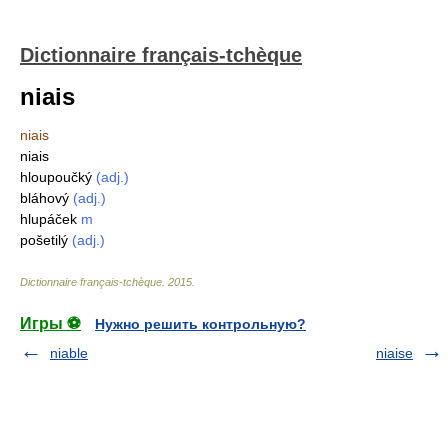
Dictionnaire français-tchèque
niais
niais
niais
hloupoučký
(adj.)
bláhový
(adj.)
hlupáček
m
pošetilý
(adj.)
Dictionnaire français-tchèque
.
2015
.
Игры ⚽
Нужно решить контрольную?
niable
niaise