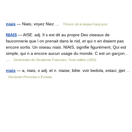
niais
— Niais, voyez Niez …
Thresor de la langue françoyse
NIAIS
— AISE. adj. Il s est dit au propre Des oiseaux de
fauconnerie que l on prenait dans le nid, et qui n en étaient pas
encore sortis. Un oiseau niais. NIAIS, signifie figurément, Qui est
simple, qui n a encore aucun usage du monde. C est un garçon…
…
Dictionnaire de l'Academie Francaise, 7eme edition (1835)
niais
— a, niais, o adj. et n. niaise; bête. voir bedola, estaci, jijet …
Diccionari Personau e Evolutiu